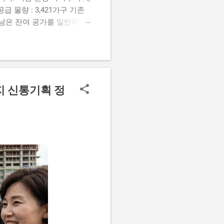
 물량 : 3,421가구 기존
, 남은 잔여 공가를 일반에 공
신청 자격 요건 모집 공고일 현
 합니다. 구분 세부 자격
하 총자산 기준 세대 합산 총자
 할 주요 변경 사항 이번 모집부
) 기존 가점 항목 중 '신
지 신통기획 정
라인 서류 제출 도입 서류 심
가능 4. 청약 신청 및 발
 , 가능하면 선순위 기간 내