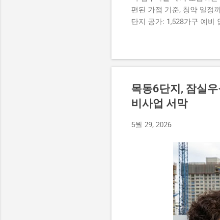
편된 가점 기준, 청약 일정까
단지 공가: 1,528가구 예비
급 주택 규모 : 전용면적 39
재 서울특별시에 거주하는 무
요건 소득 기준 가구당 도시근로
산 3억 4,500만 원 이하 
터 입주자 선정 기준과 서류
목동6단지, 잠실우
청자 나이' 및 '세대원 수'
비사업 서막
사 대상자는 편리하게 온라인
표 일정 선순위 신청자 수가
5월 29, 2026
에 반드시 신청하시기 바랍니