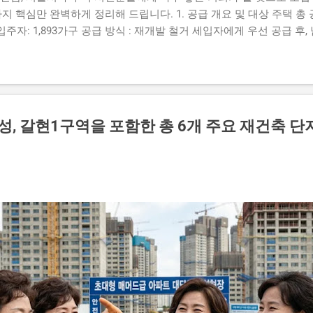
지 핵심만 완벽하게 정리해 드립니다. 1. 공급 개요 및 대상 주택 총 공급
 입주자: 1,893가구 공급 방식 : 재개발 철거 세입자에게 우선 공급 후
㎡ 이하 (소형 주택 중심) 입주 예정일 : 내년 2월 예정 2. 일반공급 
주택 세대 구성원 으로서 아래의 소득 및 자산 기준을 모두 충족해야
자 월평균 소득 70% 이하 • 1순위: 50% 이하 • 2순위: 70% 이
자동차 가액 세대 보유 자동차 가액 4,542만 원 이하 3. 꼭 알아두어야
 제출 절차가 대폭 합리화되었습니다. 가점 항목 단순화 (선정 기준 개편
성, 갈현1구역을 포함한 총 6개 주요 재건축 단
 삭제 '청약저축 납입 횟수'와 '서울시 거주 기간' 2가지 항목만 반영 온
으로 제출 가능 인터넷 사용이 어려운 분들은 종전처럼 등기우편 제출 
 공급 가구 수의 200%를 초과할 경우 후순위 접수는 진행되지 않으니
다. 선순위 접수...