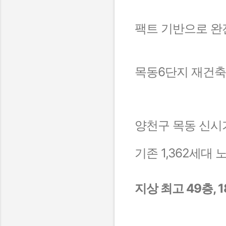
팩트 기반으로 완
목동6단지 재건축 
양천구 목동 신시
기존 1,362세대
지상 최고 49층, 1