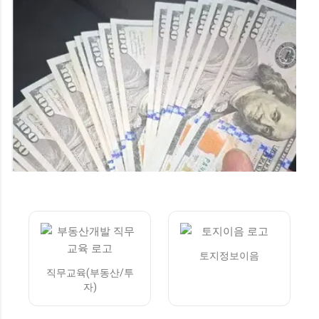
위: 50% 이하 • 2순위: 70% 이하 총자산 기준 세대 합산 총자산 3
억 4,500만 원 이하 자동차 가액 세대 보유 자동차 가액 4,542만 원
이하 3. 꼭 알아두어야 할 주요 변경 사항 이번 모집부터 입주자 선
정 기준과 서류 제출 절차가 대폭 합리화되었습니다. 가점 항목 단
순화 (선정 기준 개편) 기존 가점 항목 중 '신청자 나이' 및 '세대원
수' 삭제 '청약저축 납입 횟수'와 '서울시 거주 기간' 2가지 항목만
반영 온라인 서류 제출 도입 서류 심사 대상자는 편리하게 온라인으
로 제출 가능 인터넷 사용이 어려운 분들은 종전처럼 등기우편 제출
가능 4. 청약 신청 및 발표 일정 선순위 신청자 수가 공급 가구 수의
200%를 초과할 경우 후순위 접수는 진행되지 않으니 , 가능하면 선
순위 기간 내에 반드시 신청하시기 바랍니다. 선순위 접수...
토지정보이음
직무교육(부동산/투
자)