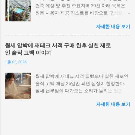
건축 예상 및 추진 주요지역 20선 아래 목록은
원문 사용자 제공 리스트를 바탕으로 구성했습
니다. 각 항목은 빠른 현황 요약, 네이버지도·구
자세한 내용 보기
글지도 바로가기 버튼 그리고 중요 링크(관계기
관/조합)를 포함합니다. 실거래·조합·사업시행
자료 등은 공식 지자체 및 도시정비 관련 공공데
월세 압박에 재테크 서적 구매 한후 실천 제로
이터에서 반드시 확인해 주세요. 광명 하안동 주
인 솔직 고백 이야기
공 남양주 두산 위더제니스 용인 힐스테이트 일
1월 02, 2026
대 동탄신도시 광교신도시 김포 롯데캐슬 부천
퍼스트리움 의정부 민락지구 수원 영통구 매탄
월세 압박에 재테크 서적 질렀으나 실천 제로인
동 (1,2구역) 수원 팔달구 인계동 115-12 구역 화
솔직 고백 매달 25일만 되면 심장이 철렁한다.
성 장안지구 공공주택 예정지 안양 만안구 (구도
월세 납부일이 다가오는 소리가 들리는 것만 같
심 재정비) 안양 동안구 평촌 일대 의왕 인덕원
다. 통장 잔액을 확인하고, 이번 달도 간신히 넘
일대 평택 고덕국제신도시 주변 시흥 장현·은계·
자세한 내용 보기
겼다는 안도감과 함께 '이러다가 언제까지 월세
목감·배곧 일대 부천 소사본동 광명 제10,12,14R
를 낼 수 있을까'라는 막연한 불안이 밀려온다.
구역 과천시 별양동 주공4단지 수원 광교·영통·
그래서 나는 결심했다. "재테크를 해야겠어. 제
수원역 주변 1. 광명 하안동 주공 빠른 팩트체크
대로 공부해서 돈 관리를 똑바로 해보자." 그렇
필요 노후 단지 밀집, 일부 구역에서 재건축 추
게 시작된 것이 바로 재테크 서적 구매였다. 베