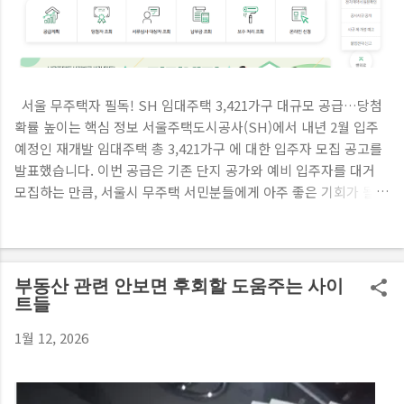
서울 무주택자 필독! SH 임대주택 3,421가구 대규모 공급…당첨
확률 높이는 핵심 정보 서울주택도시공사(SH)에서 내년 2월 입주
예정인 재개발 임대주택 총 3,421가구 에 대한 입주자 모집 공고를
발표했습니다. 이번 공급은 기존 단지 공가와 예비 입주자를 대거
모집하는 만큼, 서울시 무주택 서민분들에게 아주 좋은 기회가 될
것으로 보입니다. 핵심 신청 자격부터 개편된 가점 기준, 청약 일정
까지 핵심만 완벽하게 정리해 드립니다. 1. 공급 개요 및 대상 주택
총 공급 물량 : 3,421가구 기존 단지 공가: 1,528가구 예비 입주자:
1,893가구 공급 방식 : 재개발 철거 세입자에게 우선 공급 후, 남은
부동산 관련 안보면 후회할 도움주는 사이
잔여 공가를 일반에 공급 주택 규모 : 전용면적 39㎡ 이하 (소형 주
트들
택 중심) 입주 예정일 : 내년 2월 예정 2. 일반공급 신청 자격 요건
1월 12, 2026
모집 공고일 현재 서울특별시에 거주하는 무주택 세대 구성원 으로
서 아래의 소득 및 자산 기준을 모두 충족해야 합니다. 구분 세부 자
격 요건 소득 기준 가구당 도시근로자 월평균 소득 70% 이하 • 1순