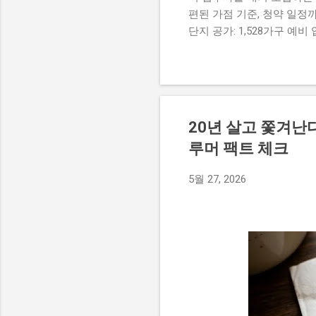
편된 가점 기준, 청약 일정까
단지 공가: 1,528가구 예비
급 주택 규모 : 전용면적 39
재 서울특별시에 거주하는 무
건 소득 기준 가구당 도시근로자
억 4,500만 원 이하 자동차
입주자 선정 기준과 서류 제
20년 살고 쫓겨난
나이' 및 '세대원 수' 삭제
루머 팩트 체크
상자는 편리하게 온라인으로 
정 선순위 신청자 수가 공급
5월 27, 2026
드시 신청하시기 바랍니다. 선