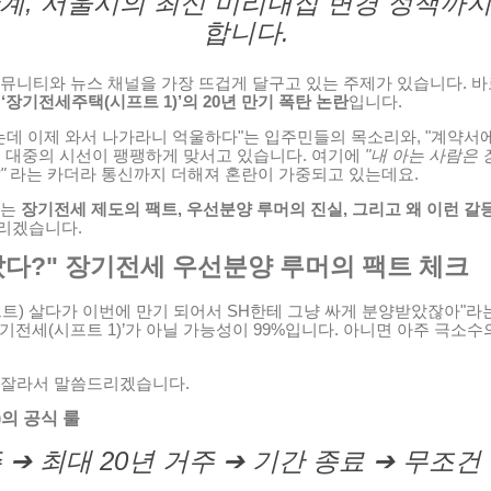
한계, 서울시의 최신 미리내집 변경 정책까지
합니다.
커뮤니티와 뉴스 채널을 가장 뜨겁게 달구고 있는 주제가 있습니다. 바
던
‘장기전세주택(시프트 1)’의 20년 만기 폭탄 논란
입니다.
았는데 이제 와서 나가라니 억울하다"는 입주민들의 목소리와, "계약서
는 대중의 시선이 팽팽하게 맞서고 있습니다. 여기에
"내 아는 사람은
"
라는 카더라 통신까지 더해져 혼란이 가중되고 있는데요.
있는
장기전세 제도의 팩트, 우선분양 루머의 진실, 그리고 왜 이런 
리겠습니다.
 샀다?" 장기전세 우선분양 루머의 팩트 체크
트) 살다가 이번에 만기 되어서 SH한테 그냥 싸게 분양받았잖아"라
기전세(시프트 1)’가 아닐 가능성이 99%입니다. 아니면 아주 극소수
 잘라서 말씀드리겠습니다.
)의 공식 룰
 ➔ 최대 20년 거주 ➔ 기간 종료 ➔ 무조건