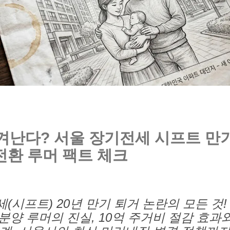
쫓겨난다? 서울 장기전세 시프트 만
전환 루머 팩트 체크
(시프트) 20년 만기 퇴거 논란의 모든 것!
분양 루머의 진실, 10억 주거비 절감 효과