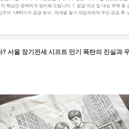
지 핵심만 완벽하게 정리해 드립니다. 1. 공급 개요 및 대상 주택 총 공급
 입주자: 1,893가구 공급 방식 : 재개발 철거 세입자에게 우선 공급 후
㎡ 이하 (소형 주택 중심) 입주 예정일 : 내년 2월 예정 2. 일반공급 
주택 세대 구성원 으로서 아래의 소득 및 자산 기준을 모두 충족해야
 월평균 소득 70% 이하 • 1순위: 50% 이하 • 2순위: 70% 이하 
 가액 세대 보유 자동차 가액 4,542만 원 이하 3. 꼭 알아두어야 할 
출 절차가 대폭 합리화되었습니다. 가점 항목 단순화 (선정 기준 개편)
다? 서울 장기전세 시프트 만기 폭탄의 진실과 
 '청약저축 납입 횟수'와 '서울시 거주 기간' 2가지 항목만 반영 온라인 
제출 가능 인터넷 사용이 어려운 분들은 종전처럼 등기우편 제출 가능 
 가구 수의 200%를 초과할 경우 후순위 접수는 진행되지 않으니 , 
순위 접수...