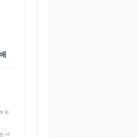
.
 배
게 되
는 사