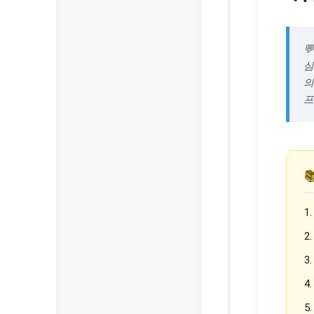

심
의
프

1
2
3
4
5