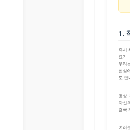
1.
혹시 
요?
우리는
현실
도 합
영상 
자신의
결국 
여러분