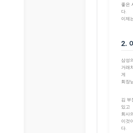
좋은 
다.
이제는
2.
삼성의
거래처
게
회장님
김 부
있고
회사의
이것
다.