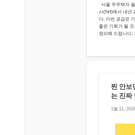
서울 무주택자 필독
사(SH)에서 내년
다. 이번 공급은 
좋은 기회가 될 것
정리해 드립니다. 1
주자: 1,893가구
모 : 전용면적 39
공고일 현재 서울
야 합니다. 구분 세
2순위: 70% 이하
4,542만 원 이
대폭 합리화되었습니
찐 안보
수' 삭제 '청약저
는 진짜
대상자는 편리하게
청약 신청 및 발표
1월 11, 202
않으니 , 가능하면