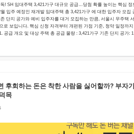
! SH 임대주택 3,421가구 대규모 공급…당첨 확률 높이는 핵심
 2월 입주 예정인 재개발 임대주택 총 3,421가구 에 대한 입주자 모
기존 단지 공가와 예비 입주자를 대거 모집하는 만큼, 서울시 무주택
으로 보입니다. 핵심 신청 자격부터 개편된 가점 기준, 청약 일정까
. 공급 개요 및 대상 주택 총 공급 물량 : 3,421가구 기존 단지 공가: 1
 공급 방식 : 재개발 철거 세입자에게 우선 공급 후, 남은 잔여 공가를 
㎡ 이하 (소형 주택 중심) 입주 예정일 : 내년 2월 예정 2. 일반공급 신
특별시에 거주하는 무주택 세대 구성원 으로서 아래의 소득 및 자산 
부 자격 요건 소득 기준 가구당 도시근로자 월평균 소득 70% 이하 • 1순
 총자산 기준 세대 합산 총자산 3억 4,500만 원 이하 자동차 가액 세
하 3. 꼭 알아두어야 할 주요 변경 사항 이번 모집부터 입주자 선정 기준
다. 가점 항목 단순화 (선정 기준 개편) 기존 가점 항목 중 '신청자 나
면 후회하는 돈은 착한 사람을 싫어할까? 부자가
축 납입 횟수'와 '서울시 거주 기간' 2가지 항목만 반영 온라인 서류 제
 덕목
 온라인으로 제출 가능 인터넷 사용이 어려운 분들은 종전처럼 등기우
 일정 선순위 신청자 수가 공급 가구 수의 200%를 초과할 경우 후
6
 선순위 기간 내에 반드시 신청하시기 바랍니다. 선순위 접수...