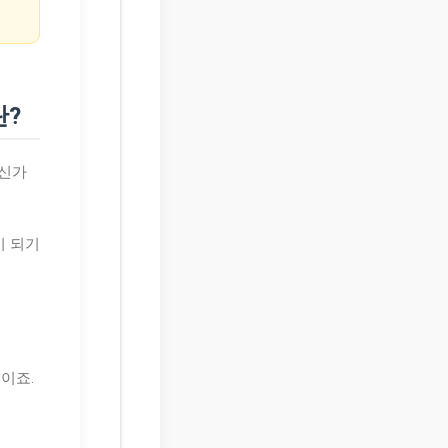
란?
으신가
이 되기
이죠.