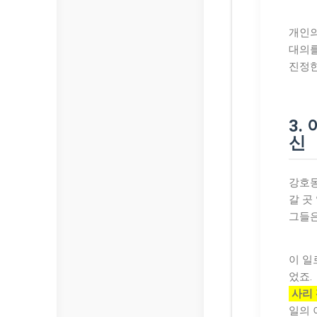
개인의
대의를
진정한
3.
신
강호동
갈 곳
그들은
이 일
었죠.
사리
일의 