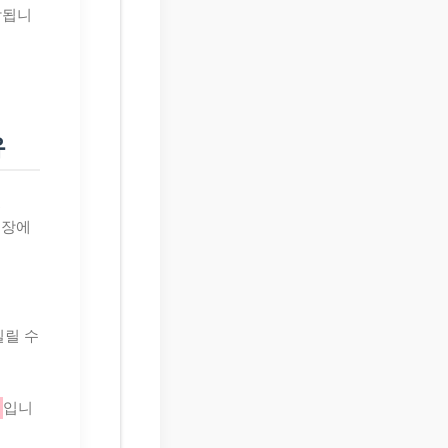
작됩니
유
.
부장에
밀릴 수
입니