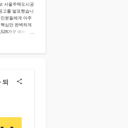
 정보 서울주택도시공
집 공고를 발표했습니
 서민분들에게 아주
지 핵심만 완벽하게
,528가구 예비 입
일반에 공급 주택 규
청 자격 요건 모집
기준을 모두 충족해
위: 50% 이하 •
대 보유 자동차 가액
과 서류 제출 절차가
이' 및 '세대원
 되
출 도입 서류 심사
편 제출 가능 4.
순위 접수는 진행되지