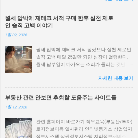
관/조합)를 포함합니다. 실거래·조합·사업시행
자료 등은 공식 지자체 및 도시정비 관련 공공데
월세 압박에 재테크 서적 구매 한후 실천 제로
이터에서 반드시 확인해 주세요. 광명 하안동 주
인 솔직 고백 이야기
공 남양주 두산 위더제니스 용인 힐스테이트 일
1월 02, 2026
대 동탄신도시 광교신도시 김포 롯데캐슬 부천
퍼스트리움 의정부 민락지구 수원 영통구 매탄
월세 압박에 재테크 서적 질렀으나 실천 제로인
동 (1,2구역) 수원 팔달구 인계동 115-12 구역 화
솔직 고백 매달 25일만 되면 심장이 철렁한다.
성 장안지구 공공주택 예정지 안양 만안구 (구도
월세 납부일이 다가오는 소리가 들리는 것만 같
심 재정비) 안양 동안구 평촌 일대 의왕 인덕원
다. 통장 잔액을 확인하고, 이번 달도 간신히 넘
일대 평택 고덕국제신도시 주변 시흥 장현·은계·
자세한 내용 보기
겼다는 안도감과 함께 '이러다가 언제까지 월세
목감·배곧 일대 부천 소사본동 광명 제10,12,14R
를 낼 수 있을까'라는 막연한 불안이 밀려온다.
구역 과천시 별양동 주공4단지 수원 광교·영통·
그래서 나는 결심했다. "재테크를 해야겠어. 제
수원역 주변 1. 광명 하안동 주공 빠른 팩트체크
부동산 관련 안보면 후회할 도움주는 사이트들
대로 공부해서 돈 관리를 똑바로 해보자." 그렇
필요 노후 단지 밀집, 일부 구역에서 재건축 추
1월 12, 2026
게 시작된 것이 바로 재테크 서적 구매였다. 베
진 보고 사례 있음. 투자 포인트: 교통 호재와 대
스트셀러 1위에 빛나는 『돈의 속성』부터 시작
단지 효과 기대 네이버지도 | 구글지도 | 광명시
관련 홈페이지 바로가기 직무교육(부동산/투자)
해서 『부의 추월차선』, 『나는 4억 빚을 갚고
청 공식 2. 남양주 두산 위더제니스 빠른 팩트체
토지정보이음 일사편리 인터넷등기소 상업입지
3억을 모았다』까지. 온라인 서점을 뒤지며 리
크 필요 브랜드 단지 인근 재건축·리모델링 가능
정보시스템 상권정보시스템 지리정보서비스 교