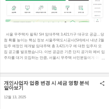
서울 무주택자 필독! SH 임대주택 3,421가구 대규모 공급…당
첨 확률 높이는 핵심 정보 서울주택도시공사(SH)에서 내년 2월
입주 예정인 재개발 임대주택 총 3,421가구 에 대한 입주자 모
집 공고를 발표했습니다. 이번 공급은 기존 단지 공가와 예비 입
주자를 대거 모집하는 만큼, 서울시 무주택 서민분들에게 아주
좋은 기회가 될 것으로 보입니다. 핵심 신청 자격부터 개편된 가
점 기준, 청약 일정까지 핵심만 완벽하게 정리해 드립니다. 1. 공
급 개요 및 대상 주택 총 공급 물량 : 3,421가구 기존 단지 공가:
1,528가구 예비 입주자: 1,893가구 공급 방식 : 재개발 철거 세입
개인사업자 업종 변경 시 세금 영향 분석
자에게 우선 공급 후, 남은 잔여 공가를 일반에 공급 주택 규모 :
알아보기
전용면적 39㎡ 이하 (소형 주택 중심) 입주 예정일 : 내년 2월 예
12월 13, 2025
정 2. 일반공급 신청 자격 요건 모집 공고일 현재 서울특별시에
거주하는 무주택 세대 구성원 으로서 아래의 소득 및 자산 기준