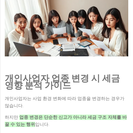
을 모두 충족해야 합니다. 구분 세부 자격 요건 소득 기준 가구
당 도시근로자 월평균 소득 70% 이하 • 1순위: 50% 이하 • 2순
위: 70% 이하 총자산 기준 세대 합산 총자산 3억 4,500만 원 이
하 자동차 가액 세대 보유 자동차 가액 4,542만 원 이하 3. 꼭 알
아두어야 할 주요 변경 사항 이번 모집부터 입주자 선정 기준과
서류 제출 절차가 대폭 합리화되었습니다. 가점 항목 단순화 (선
정 기준 개편) 기존 가점 항목 중 '신청자 나이' 및 '세대원 수' 삭
제 '청약저축 납입 횟수'와 '서울시 거주 기간' 2가지 항목만 반영
온라인 서류 제출 도입 서류 심사 대상자는 편리하게 온라인으
로 제출 가능 인터넷 사용이 어려운 분들은 종전처럼 등기우편
제출 가능 4. 청약 신청 및 발표 일정 선순위 신청자 수가 공급
개인사업자 업종 변경 시 세금
가구 수의 200%를 초과할 경우 후순위 접수는 진행되지 않으니
영향 분석 가이드
, 가능하면 선순위 기간 내에 반드시 신청하시기 바랍니다. 선순
위 접수...
개인사업자는 사업 환경 변화에 따라 업종을 변경하는 경우가
많습니다.
하지만
업종 변경은 단순한 신고가 아니라 세금 구조 자체를 바
꿀 수 있는 행위
입니다.