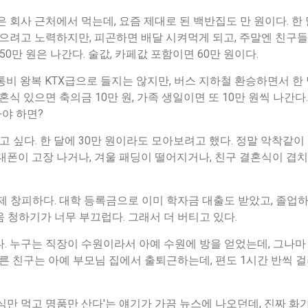
 회사 근처에서 먹는데, 요즘 제대로 된 백반집도 만 원이다. 한 달
먹으려고 노력하지만, 피곤하면 배달 시켜먹게 되고, 주말엔 친구들
50만 원은 나간다. 술값, 카페값 포함이면 60만 원이다.
교통비 왕복 KTX급으로 들지는 않지만, 버스 지하철 환승하면서 한 달
혼식 있으면 축의금 10만 원, 가족 생일이면 또 10만 원씩 나간다
가야 하면?
고 싶다. 한 달에 30만 원이라도 모아보려고 했다. 정말 악착같이
대폰이 고장 나거나, 겨울 패딩이 떨어지거나, 친구 결혼식이 
제 창피하다. 대학 등록금으로 이미 학자금 대출도 받았고, 졸업하
 청하기가 너무 부끄럽다. 그래서 더 버티고 있다.
. 누구는 직장이 수원이라서 아예 수원에 방을 얻었는데, 그나마
다른 친구는 아예 부모님 집에서 출퇴근하는데, 편도 1시간 반씩 
식만 먹고 명품만 산다'는 얘기가 가끔 뉴스에 나오던데, 진짜 화가