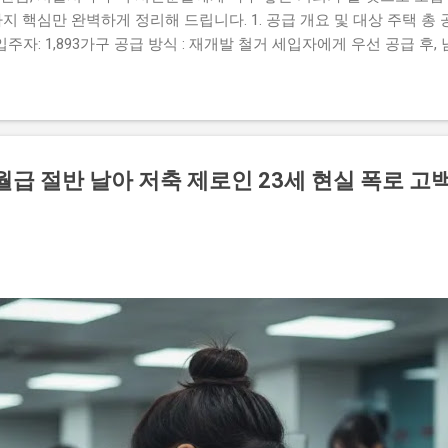
지 핵심만 완벽하게 정리해 드립니다. 1. 공급 개요 및 대상 주택 총 공급
 입주자: 1,893가구 공급 방식 : 재개발 철거 세입자에게 우선 공급 후
㎡ 이하 (소형 주택 중심) 입주 예정일 : 내년 2월 예정 2. 일반공급 
주택 세대 구성원 으로서 아래의 소득 및 자산 기준을 모두 충족해야
 월평균 소득 70% 이하 • 1순위: 50% 이하 • 2순위: 70% 이하 
 가액 세대 보유 자동차 가액 4,542만 원 이하 3. 꼭 알아두어야 할 
출 절차가 대폭 합리화되었습니다. 가점 항목 단순화 (선정 기준 개편)
급 절반 날아 저축 제로인 23세 현실 폭로 고
 '청약저축 납입 횟수'와 '서울시 거주 기간' 2가지 항목만 반영 온라인 
제출 가능 인터넷 사용이 어려운 분들은 종전처럼 등기우편 제출 가능 
 가구 수의 200%를 초과할 경우 후순위 접수는 진행되지 않으니 , 
순위 접수...