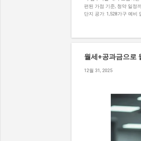
편된 가점 기준, 청약 일정까
단지 공가: 1,528가구 예비
급 주택 규모 : 전용면적 39
재 서울특별시에 거주하는 무
건 소득 기준 가구당 도시근로자
억 4,500만 원 이하 자동차
입주자 선정 기준과 서류 제
월세+공과금으로 월
나이' 및 '세대원 수' 삭제
상자는 편리하게 온라인으로 
12월 31, 2025
정 선순위 신청자 수가 공급
드시 신청하시기 바랍니다. 선