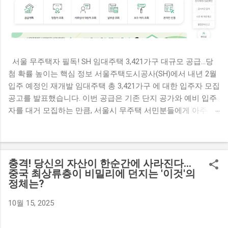
서울 무주택자 필독! SH 임대주택 3,421가구 대규모 공급…당
첨 확률 높이는 핵심 정보 서울주택도시공사(SH)에서 내년 2월
입주 예정인 재개발 임대주택 총 3,421가구 에 대한 입주자 모집
공고를 발표했습니다. 이번 공급은 기존 단지 공가와 예비 입주
자를 대거 모집하는 만큼, 서울시 무주택 서민분들에게 아주 좋
은 기회가 될 것으로 보입니다. 핵심 신청 자격부터 개편된 가점
기준, 청약 일정까지 핵심만 완벽하게 정리해 드립니다. 1. 공급
개요 및 대상 주택 총 공급 물량 : 3,421가구 기존 단지 공가:
1,528가구 예비 입주자: 1,893가구 공급 방식 : 재개발 철거 세입
충격! 당신의 자산이 한순간에 사라진다...
자에게 우선 공급 후, 남은 잔여 공가를 일반에 공급 주택 규모 :
중국 최상류층이 비밀리에 던지는 '이것'의
정체는?
전용면적 39㎡ 이하 (소형 주택 중심) 입주 예정일 : 내년 2월 예
정 2. 일반공급 신청 자격 요건 모집 공고일 현재 서울특별시에
10월 15, 2025
거주하는 무주택 세대 구성원 으로서 아래의 소득 및 자산 기준
을 모두 충족해야 합니다. 구분 세부 자격 요건 소득 기준 가구