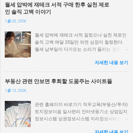
자료 등은 공식 지자체 및 도시정비 관련 공공데
월세 압박에 재테크 서적 구매 한후 실천 제로
이터에서 반드시 확인해 주세요. 광명 하안동 주
인 솔직 고백 이야기
공 남양주 두산 위더제니스 용인 힐스테이트 일
1월 02, 2026
대 동탄신도시 광교신도시 김포 롯데캐슬 부천
퍼스트리움 의정부 민락지구 수원 영통구 매탄
월세 압박에 재테크 서적 질렀으나 실천 제로인
동 (1,2구역) 수원 팔달구 인계동 115-12 구역 화
솔직 고백 매달 25일만 되면 심장이 철렁한다.
성 장안지구 공공주택 예정지 안양 만안구 (구도
월세 납부일이 다가오는 소리가 들리는 것만 같
심 재정비) 안양 동안구 평촌 일대 의왕 인덕원
다. 통장 잔액을 확인하고, 이번 달도 간신히 넘
일대 평택 고덕국제신도시 주변 시흥 장현·은계·
자세한 내용 보기
겼다는 안도감과 함께 '이러다가 언제까지 월세
목감·배곧 일대 부천 소사본동 광명 제10,12,14R
를 낼 수 있을까'라는 막연한 불안이 밀려온다.
구역 과천시 별양동 주공4단지 수원 광교·영통·
그래서 나는 결심했다. "재테크를 해야겠어. 제
수원역 주변 1. 광명 하안동 주공 빠른 팩트체크
부동산 관련 안보면 후회할 도움주는 사이트들
대로 공부해서 돈 관리를 똑바로 해보자." 그렇
필요 노후 단지 밀집, 일부 구역에서 재건축 추
1월 12, 2026
게 시작된 것이 바로 재테크 서적 구매였다. 베
진 보고 사례 있음. 투자 포인트: 교통 호재와 대
스트셀러 1위에 빛나는 『돈의 속성』부터 시작
단지 효과 기대 네이버지도 | 구글지도 | 광명시
관련 홈페이지 바로가기 직무교육(부동산/투자)
해서 『부의 추월차선』, 『나는 4억 빚을 갚고
청 공식 2. 남양주 두산 위더제니스 빠른 팩트체
토지정보이음 일사편리 인터넷등기소 상업입지
3억을 모았다』까지. 온라인 서점을 뒤지며 리
크 필요 브랜드 단지 인근 재건축·리모델링 가능
정보시스템 상권정보시스템 지리정보서비스 교
뷰 좋은 책들을 카트에 담았다. 책이 도착했을
성 존재. 투자 포인트: 교통망 및 개발계획 주시
육환경정보 환경영향평가 한국임업진흥원 LH
때의 그 뿌듯함이란. 택배를 뜯으며 '이제 나도
네이버지도 | 구글지도 | 남양주시청 공식 3. 용
자세한 내용 보기
청약 서울주택도시공사 경기도시공사 한국부동