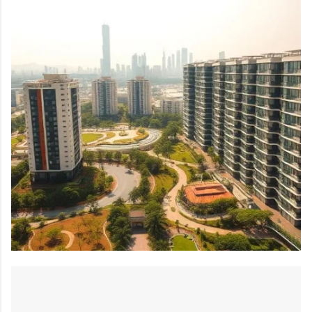
당 도시근로자 월평균 소득 70% 이하 • 1순위: 50% 이하 • 2순위:
70% 이하 총자산 기준 세대 합산 총자산 3억 4,500만 원 이하 자
동차 가액 세대 보유 자동차 가액 4,542만 원 이하 3. 꼭 알아두
어야 할 주요 변경 사항 이번 모집부터 입주자 선정 기준과 서류
제출 절차가 대폭 합리화되었습니다. 가점 항목 단순화 (선정 기
준 개편) 기존 가점 항목 중 '신청자 나이' 및 '세대원 수' 삭제 '청
약저축 납입 횟수'와 '서울시 거주 기간' 2가지 항목만 반영 온라
인 서류 제출 도입 서류 심사 대상자는 편리하게 온라인으로 제
출 가능 인터넷 사용이 어려운 분들은 종전처럼 등기우편 제출
가능 4. 청약 신청 및 발표 일정 선순위 신청자 수가 공급 가구
수의 200%를 초과할 경우 후순위 접수는 진행되지 않으니 , 가
능하면 선순위 기간 내에 반드시 신청하시기 바랍니다. 선순위
접수...