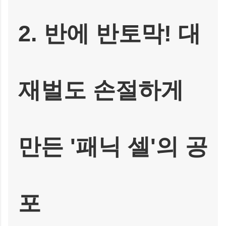
2. 반에 반토막! 대
재벌도 손절하게
만든 '패닉 셀'의 공
포