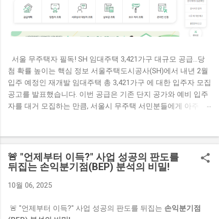
서울 무주택자 필독! SH 임대주택 3,421가구 대규모 공급…당
첨 확률 높이는 핵심 정보 서울주택도시공사(SH)에서 내년 2월
입주 예정인 재개발 임대주택 총 3,421가구 에 대한 입주자 모집
공고를 발표했습니다. 이번 공급은 기존 단지 공가와 예비 입주
자를 대거 모집하는 만큼, 서울시 무주택 서민분들에게 아주 좋
은 기회가 될 것으로 보입니다. 핵심 신청 자격부터 개편된 가점
기준, 청약 일정까지 핵심만 완벽하게 정리해 드립니다. 1. 공급
개요 및 대상 주택 총 공급 물량 : 3,421가구 기존 단지 공가:
1,528가구 예비 입주자: 1,893가구 공급 방식 : 재개발 철거 세입
🚨 "언제부터 이득?" 사업 성공의 판도를
자에게 우선 공급 후, 남은 잔여 공가를 일반에 공급 주택 규모 :
뒤집는 손익분기점(BEP) 분석의 비밀!
전용면적 39㎡ 이하 (소형 주택 중심) 입주 예정일 : 내년 2월 예
10월 06, 2025
정 2. 일반공급 신청 자격 요건 모집 공고일 현재 서울특별시에
거주하는 무주택 세대 구성원 으로서 아래의 소득 및 자산 기준
🚨 "언제부터 이득?" 사업 성공의 판도를 뒤집는
손익분기점
을 모두 충족해야 합니다. 구분 세부 자격 요건 소득 기준 가구