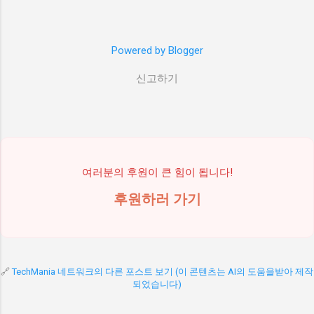
이어서 읽어야지." 그렇게 책갈피를 꽂아두었다.
그리고 그 책갈피는 석 달째 그 자리에 있다. 두
번째 책은 더 가관이었다. 아예 비닐도 뜯지 않
Powered by Blogger
았다. "이 책은 첫 번째 책 다 읽고 나서 봐야지."
그런데 첫 번째 책도 안 읽히는데 두 번째 책을
신고하기
언제 읽겠는가. 세 번째 책? 그건 이제 책꽂이 장
식품이 되어버렸다. 가끔 책장을 볼 때마다 저
책들이 나를 째려보는 것 같다. "우린 여기 있는
데 너는 뭐하니?" 진짜 웃긴 건 책을 샀다는 것...
여러분의 후원이 큰 힘이 됩니다!
후원하러 가기
🔗
TechMania 네트워크의 다른 포스트 보기 (이 콘텐츠는 AI의 도움을받아 제작
되었습니다)