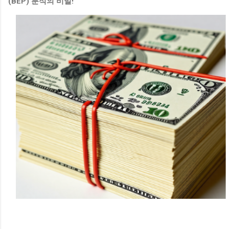
(BEP) 분석의 비밀!
당 도시근로자 월평균 소득 70% 이하 • 1순위: 50% 이하 • 2순위:
70% 이하 총자산 기준 세대 합산 총자산 3억 4,500만 원 이하 자
동차 가액 세대 보유 자동차 가액 4,542만 원 이하 3. 꼭 알아두
어야 할 주요 변경 사항 이번 모집부터 입주자 선정 기준과 서류
제출 절차가 대폭 합리화되었습니다. 가점 항목 단순화 (선정 기
준 개편) 기존 가점 항목 중 '신청자 나이' 및 '세대원 수' 삭제 '청
약저축 납입 횟수'와 '서울시 거주 기간' 2가지 항목만 반영 온라
인 서류 제출 도입 서류 심사 대상자는 편리하게 온라인으로 제
출 가능 인터넷 사용이 어려운 분들은 종전처럼 등기우편 제출
가능 4. 청약 신청 및 발표 일정 선순위 신청자 수가 공급 가구
수의 200%를 초과할 경우 후순위 접수는 진행되지 않으니 , 가
능하면 선순위 기간 내에 반드시 신청하시기 바랍니다. 선순위
접수...