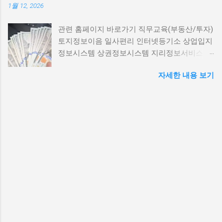
1월 12, 2026
게 시작된 것이 바로 재테크 서적 구매였다. 베
진 보고 사례 있음. 투자 포인트: 교통 호재와 대
스트셀러 1위에 빛나는 『돈의 속성』부터 시작
단지 효과 기대 네이버지도 | 구글지도 | 광명시
관련 홈페이지 바로가기 직무교육(부동산/투자)
해서 『부의 추월차선』, 『나는 4억 빚을 갚고
청 공식 2. 남양주 두산 위더제니스 빠른 팩트체
토지정보이음 일사편리 인터넷등기소 상업입지
3억을 모았다』까지. 온라인 서점을 뒤지며 리
크 필요 브랜드 단지 인근 재건축·리모델링 가능
정보시스템 상권정보시스템 지리정보서비스 교
뷰 좋은 책들을 카트에 담았다. 책이 도착했을
성 존재. 투자 포인트: 교통망 및 개발계획 주시
육환경정보 환경영향평가 한국임업진흥원 LH
때의 그 뿌듯함이란. 택배를 뜯으며 '이제 나도
네이버지도 | 구글지도 | 남양주시청 공식 3. 용
자세한 내용 보기
청약 서울주택도시공사 경기도시공사 한국부동
달라질 거야'라는 희망에 부풀었다. 책 표지를
인 힐스테이트 일대 빠른 팩트체크 필요 힐스테
산원 국토교통부 경기도청 서울특별시 국가법
쓰다듬으며 상상했다. 1년 뒤 월세 걱정 없이 여
이트 브랜드 단지 주변 재건축·리모델링 기대감.
령정보 자치법규정보 관보 금융법령해석 등기
유롭게 커피를 마시는 내 모습을. 5년 뒤 전세로
투자 포인트: GTX 및 신교통 호재 여부 확인 필
정보 건축데이터 경기도부동산 국토정보플랫폼
이사 가는 내 모습을. 아니, 어쩌면 10년 뒤엔 내
요 네이버지도 | 구글지도 | 용인시청 공식 4. 동
디지털트윈국토 KB경영연구소 도로점용 세움
집 마련도 가능하지 않을까? 그렇게 첫 페이지
탄신도시 빠른 팩트체크 필요 신도시 중심 정비·
터 나라장터
를 펼쳤다. "부자가 되기 위한 첫 번째 원칙은..."
리모델링 및 신규공급 혼재. 투자 포인트: 교통
읽다 보니 고개가 끄덕여졌다. 맞아, 소비 습관
및 상업시설 확충에 따른 프리미엄 가능성 네이
을 바꿔야지. 라떼는 줄이고 저축을 늘려야지.
버지...
복리의 마법을 활용해야지. 모든 게 명쾌했다.
형광펜으로 중요한 부분에 줄도 그었다. 포스트
잇도 붙였다. 그런데 이상하게도 50페이지쯤 읽
으니 피곤해졌다. "오늘은 여기까지 하고 내일