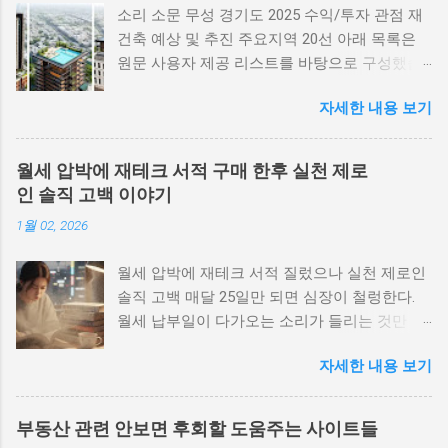
소리 소문 무성 경기도 2025 수익/투자 관점 재
건축 예상 및 추진 주요지역 20선 아래 목록은
원문 사용자 제공 리스트를 바탕으로 구성했습
니다. 각 항목은 빠른 현황 요약, 네이버지도·구
자세한 내용 보기
글지도 바로가기 버튼 그리고 중요 링크(관계기
관/조합)를 포함합니다. 실거래·조합·사업시행
자료 등은 공식 지자체 및 도시정비 관련 공공데
월세 압박에 재테크 서적 구매 한후 실천 제로
이터에서 반드시 확인해 주세요. 광명 하안동 주
인 솔직 고백 이야기
공 남양주 두산 위더제니스 용인 힐스테이트 일
1월 02, 2026
대 동탄신도시 광교신도시 김포 롯데캐슬 부천
퍼스트리움 의정부 민락지구 수원 영통구 매탄
월세 압박에 재테크 서적 질렀으나 실천 제로인
동 (1,2구역) 수원 팔달구 인계동 115-12 구역 화
솔직 고백 매달 25일만 되면 심장이 철렁한다.
성 장안지구 공공주택 예정지 안양 만안구 (구도
월세 납부일이 다가오는 소리가 들리는 것만 같
심 재정비) 안양 동안구 평촌 일대 의왕 인덕원
다. 통장 잔액을 확인하고, 이번 달도 간신히 넘
일대 평택 고덕국제신도시 주변 시흥 장현·은계·
자세한 내용 보기
겼다는 안도감과 함께 '이러다가 언제까지 월세
목감·배곧 일대 부천 소사본동 광명 제10,12,14R
를 낼 수 있을까'라는 막연한 불안이 밀려온다.
구역 과천시 별양동 주공4단지 수원 광교·영통·
그래서 나는 결심했다. "재테크를 해야겠어. 제
수원역 주변 1. 광명 하안동 주공 빠른 팩트체크
부동산 관련 안보면 후회할 도움주는 사이트들
대로 공부해서 돈 관리를 똑바로 해보자." 그렇
필요 노후 단지 밀집, 일부 구역에서 재건축 추