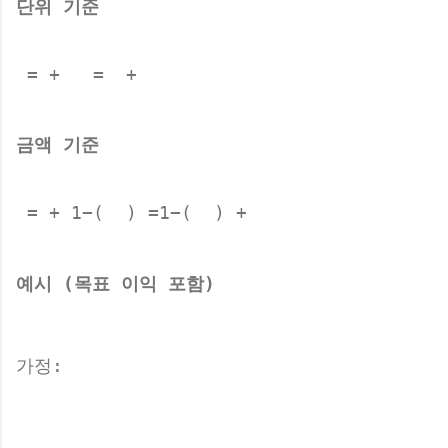
단위 기준
 = +  
 =  + ​
금액 기준
 = + 1−(  )
 =1−(  ​) + ​
예시 (목표 이익 포함)
가정: